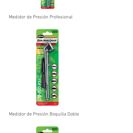
Medidor de Presión Profesional
Precio
₡0,10
Medidor de Presión Boquilla Doble
Precio
₡0,10