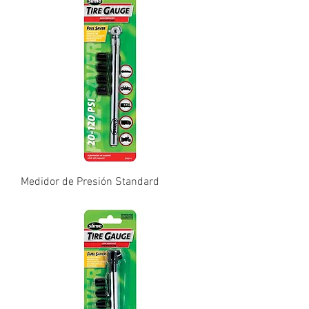
Medidor de Presión Standard
Precio
₡0,10