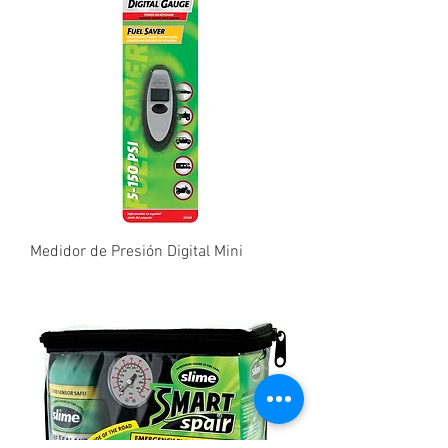
Medidor de Presión Digital Mini
Precio
₡0,10