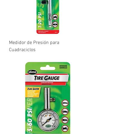
Medidor de Presión para
Cuadraciclos
Precio
₡0,10