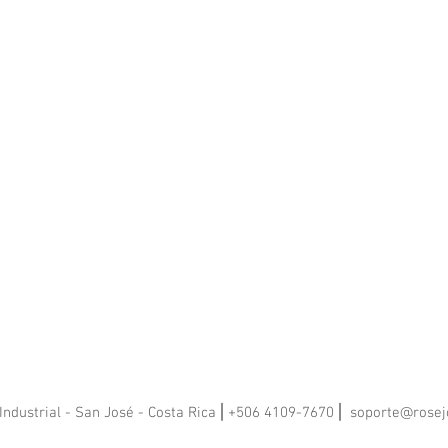
Industrial - San José - Costa Rica ⎢+506 4109-7670 ⎢
soporte@rosej