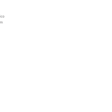
co

m
