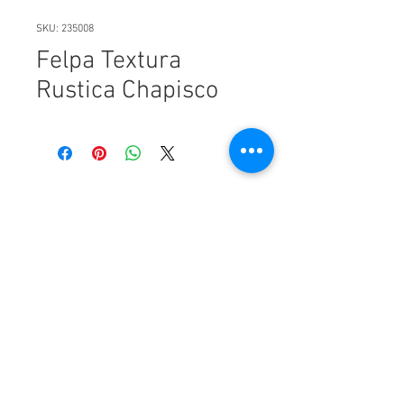
SKU: 235008
Felpa Textura
Rustica Chapisco
Pavas Industrial - San José - Costa Rica
⎢+506
4109-7670
⎢
soporte@rosejo.com