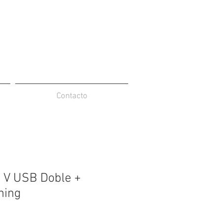
Contacto
 V USB Doble +
ning