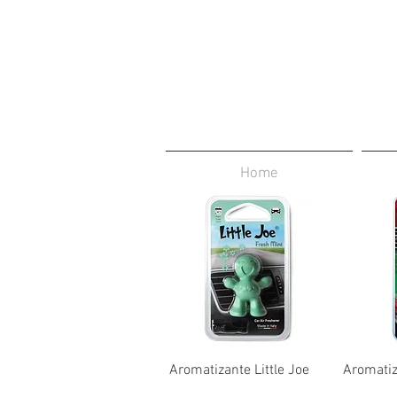
Home
Aromatizante Little Joe
Aromatiz
Precio
Precio
₡0,10
₡0,10